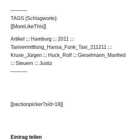
———-
TAGS (Schlagworte):
[[MoreLikeThis]]
Artikel :.: Hamburg :.: 2011 :.:
Taxivermittlung_Hansa_Funk_Taxi_211211 :.:
Kruse_Jürgen :.: Huck_Rolf :.: Gieselmann_Manfred
:.: Steuern :.: Justiz
———-
[[sectionpicker?sid=19]]
Eintrag teilen