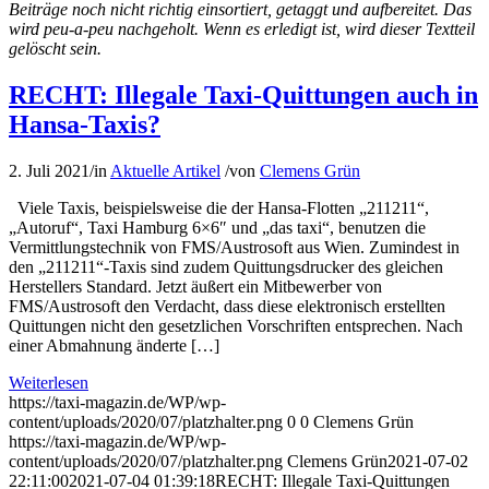
Beiträge noch nicht richtig einsortiert, getaggt und aufbereitet. Das
wird peu-a-peu nachgeholt. Wenn es erledigt ist, wird dieser Textteil
gelöscht sein.
RECHT: Illegale Taxi-Quittungen auch in
Hansa-Taxis?
2. Juli 2021
/
in
Aktuelle Artikel
/
von
Clemens Grün
Viele Taxis, beispielsweise die der Hansa-Flotten „211211“,
„Autoruf“, Taxi Hamburg 6×6″ und „das taxi“, benutzen die
Vermittlungstechnik von FMS/Austrosoft aus Wien. Zumindest in
den „211211“-Taxis sind zudem Quittungsdrucker des gleichen
Herstellers Standard. Jetzt äußert ein Mitbewerber von
FMS/Austrosoft den Verdacht, dass diese elektronisch erstellten
Quittungen nicht den gesetzlichen Vorschriften entsprechen. Nach
einer Abmahnung änderte […]
Weiterlesen
https://taxi-magazin.de/WP/wp-
content/uploads/2020/07/platzhalter.png
0
0
Clemens Grün
https://taxi-magazin.de/WP/wp-
content/uploads/2020/07/platzhalter.png
Clemens Grün
2021-07-02
22:11:00
2021-07-04 01:39:18
RECHT: Illegale Taxi-Quittungen