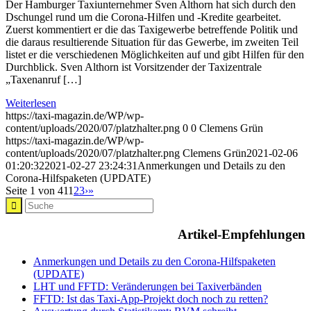
Der Hamburger Taxiunternehmer Sven Althorn hat sich durch den
Dschungel rund um die Corona-Hilfen und -Kredite gearbeitet.
Zuerst kommentiert er die das Taxigewerbe betreffende Politik und
die daraus resultierende Situation für das Gewerbe, im zweiten Teil
listet er die verschiedenen Möglichkeiten auf und gibt Hilfen für den
Durchblick. Sven Althorn ist Vorsitzender der Taxizentrale
„Taxenanruf […]
Weiterlesen
https://taxi-magazin.de/WP/wp-
content/uploads/2020/07/platzhalter.png
0
0
Clemens Grün
https://taxi-magazin.de/WP/wp-
content/uploads/2020/07/platzhalter.png
Clemens Grün
2021-02-06
01:20:32
2021-02-27 23:24:31
Anmerkungen und Details zu den
Corona-Hilfspaketen (UPDATE)
Seite 1 von 41
1
2
3
›
»
Artikel-Empfehlungen
Anmerkungen und Details zu den Corona-Hilfspaketen
(UPDATE)
LHT und FFTD: Veränderungen bei Taxiverbänden
FFTD: Ist das Taxi-App-Projekt doch noch zu retten?