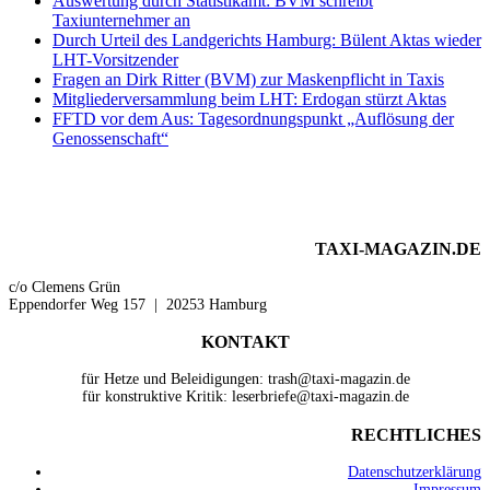
Auswertung durch Statistikamt: BVM schreibt
Taxiunternehmer an
Durch Urteil des Landgerichts Hamburg: Bülent Aktas wieder
LHT-Vorsitzender
Fragen an Dirk Ritter (BVM) zur Maskenpflicht in Taxis
Mitgliederversammlung beim LHT: Erdogan stürzt Aktas
FFTD vor dem Aus: Tagesordnungspunkt „Auflösung der
Genossenschaft“
TAXI-MAGAZIN.DE
c/o Clemens Grün
Eppendorfer Weg 157 | 20253 Hamburg
KONTAKT
für Hetze und Beleidigungen: trash@taxi-magazin.de
für konstruktive Kritik: leserbriefe@taxi-magazin.de
RECHTLICHES
Datenschutzerklärung
Impressum