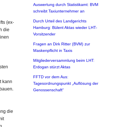
Auswertung durch Statistikamt: BVM
schreibt Taxiunternehmer an
Durch Urteil des Landgerichts
ts (ex-
Hamburg: Bülent Aktas wieder LHT-
h die
Vorsitzender
einen
Fragen an Dirk Ritter (BVM) zur
Maskenpflicht in Taxis
Mitgliederversammlung beim LHT:
sten
Erdogan stürzt Aktas
FFTD vor dem Aus:
t kann
Tagesordnungspunkt „Auflösung der
fbauen.
Genossenschaft“
ung die
it
n