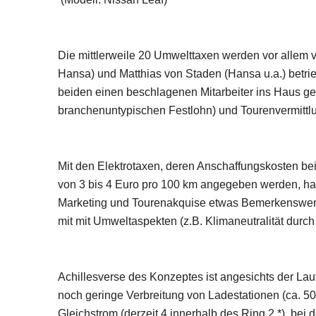
Die mittlerweile 20 Umwelttaxen werden vor allem
Hansa) und Matthias von Staden (Hansa u.a.) betri
beiden einen beschlagenen Mitarbeiter ins Haus ge
branchenuntypischen Festlohn) und Tourenvermittl
Mit den Elektrotaxen, deren Anschaffungskosten bei 
von 3 bis 4 Euro pro 100 km angegeben werden, habe
Marketing und Tourenakquise etwas Bemerkenswerte
mit mit Umweltaspekten (z.B. Klimaneutralität durc
Achillesverse des Konzeptes ist angesichts der Lau
noch geringe Verbreitung von Ladestationen (ca. 5
Gleichstrom (derzeit 4 innerhalb des Ring 2 *), bei