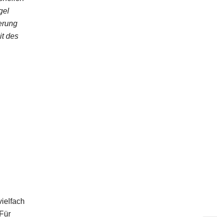
gel
erung
it des
ielfach
Für