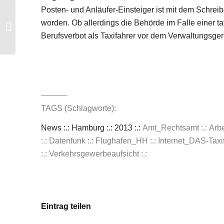
Posten- und Anläufer-Einsteiger ist mit dem Schreib
Förderung für Fiskal-Taxameter läuft
worden. Ob allerdings die Behörde im Falle einer tat
2013 aus
Berufsverbot als Taxifahrer vor dem Verwaltungsgeri
———-
TAGS (Schlagworte):
News :.: Hamburg :.: 2013 :.:
Amt_Rechtsamt
:.: Ar
:.: Datenfunk
:.: Flughafen_HH
:.:
Internet_DAS-Taxif
:.: Verkehrsgewerbeaufsicht
:.:
Eintrag teilen