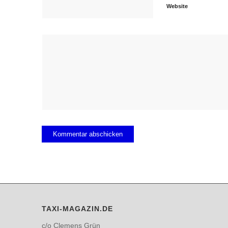
Website
TAXI-MAGAZIN.DE
c/o Clemens Grün