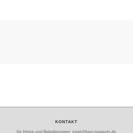
KONTAKT
für Hetze und Beleidigungen: trash@taxi-magazin.de