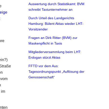
Auswertung durch Statistikamt: BVM
e
schreibt Taxiunternehmer an
eige
Durch Urteil des Landgerichts
t
Hamburg: Bülent Aktas wieder LHT-
Vorsitzender
Fragen an Dirk Ritter (BVM) zur
hre
Maskenpflicht in Taxis
Mitgliederversammlung beim LHT:
Erdogan stürzt Aktas
ein?)
 Straße
FFTD vor dem Aus:
Tagesordnungspunkt „Auflösung der
en
Genossenschaft“
h vom
n
 im
amten