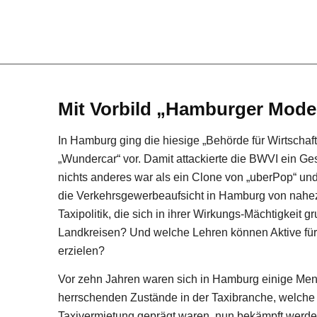
Mit Vorbild „Hamburger Model
In Hamburg ging die hiesige „Behörde für Wirtschaft
„Wundercar“ vor. Damit attackierte die BWVI ein Ge
nichts anderes war als ein Clone von „uberPop“ und
die Verkehrsgewerbeaufsicht in Hamburg von nahez
Taxipolitik, die sich in ihrer Wirkungs-Mächtigkeit
Landkreisen? Und welche Lehren können Aktive für 
erzielen?
Vor zehn Jahren waren sich in Hamburg einige Mens
herrschenden Zustände in der Taxibranche, welche d
Taxivermietung geprägt waren, nun bekämpft werden