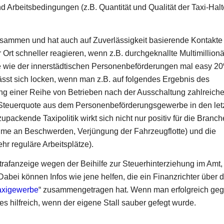
 Arbeitsbedingungen (z.B. Quantität und Qualität der Taxi-Halt
usammen und hat auch auf Zuverlässigkeit basierende Kontakte 
Ort schneller reagieren, wenn z.B. durchgeknallte Multimillion
e wie der innerstädtischen Personenbeförderungen mal easy 2
lässt sich locken, wenn man z.B. auf folgendes Ergebnis des
 einer Reihe von Betrieben nach der Ausschaltung zahlreicher
 Steuerquote aus dem Personenbeförderungsgewerbe in den let
packende Taxipolitik wirkt sich nicht nur positiv für die Branch
hme an Beschwerden, Verjüngung der Fahrzeugflotte) und die
r reguläre Arbeitsplätze).
rafanzeige wegen der Beihilfe zur Steuerhinterziehung im Amt,
Dabei können Infos wie jene helfen, die ein Finanzrichter über d
Taxigewerbe
“ zusammengetragen hat. Wenn man erfolgreich ge
 es hilfreich, wenn der eigene Stall sauber gefegt wurde.