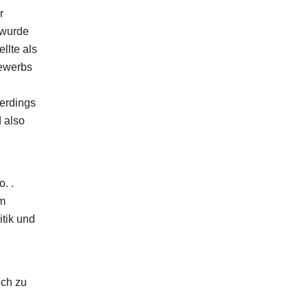
r
 wurde
llte als
bewerbs
lerdings
 also
. .
um
tik und
ich zu