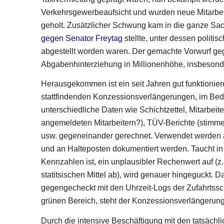
Verkehrsgewerbeaufsicht und wurden neue Mitarbeite
geholt. Zusätzlicher Schwung kam in die ganze Sac
gegen Senator Freytag
stellte, unter dessen politi
abgestellt worden waren. Der gemachte Vorwurf ge
Abgabenhinterziehung in Millionenhöhe, insbesonde
Herausgekommen ist ein seit Jahren gut funktioniere
stattfindenden Konzessionsverlängerungen, im Beda
unterschiedliche Daten wie Schichtzettel, Mitarb
angemeldeten Mitarbeitern?), TÜV-Berichte (stimme
usw. gegeneinander gerechnet. Verwendet werden au
und an Halteposten dokumentiert werden. Taucht in e
Kennzahlen ist, ein unplausibler Rechenwert auf (z
statitsischen Mittel ab), wird genauer hingeguckt.
gegengecheckt mit den Uhrzeit-Logs der Zufahrtss
grünen Bereich, steht der Konzessionsverlängerung
Durch die intensive Beschäftigung mit den tatsäc