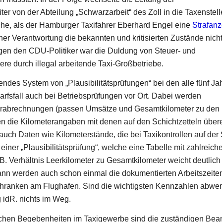
r von der Abteilung „Schwarzarbeit“ des Zoll in die Taxenstell
he, als der Hamburger Taxifahrer Eberhard Engel eine
Strafanz
scher Verantwortung die bekannten und kritisierten Zustände nich
gen den CDU-Politiker war die Duldung von Steuer- und
re durch illegal arbeitende Taxi-Großbetriebe.
ndes System von „Plausibilitätsprüfungen“ bei den alle fünf Ja
rfsfall auch bei Betriebsprüfungen vor Ort. Dabei werden
eiterabrechnungen (passen Umsätze und Gesamtkilometer zu den
n die Kilometerangaben mit denen auf den Schichtzetteln über
ch Daten wie Kilometerstände, die bei Taxikontrollen auf der
iner „Plausibilitätsprüfung“, welche eine Tabelle mit zahlreich
.B. Verhältnis Leerkilometer zu Gesamtkilometer weicht deutlic
 Dann werden auch schon einmal die dokumentierten Arbeitszeite
chranken am Flughafen. Sind die wichtigsten Kennzahlen abwer
 idR. nichts im Weg.
hlichen Begebenheiten im Taxigewerbe sind die zuständigen Be