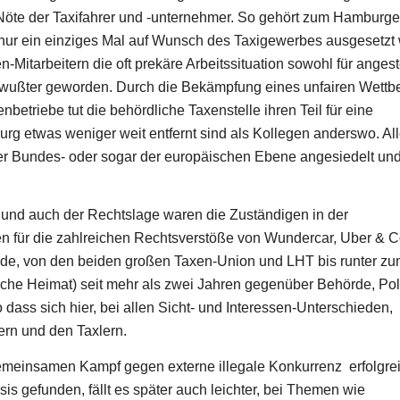
 Nöte der Taxifahrer und -unternehmer. So gehört zum Hamburge
 nur ein einziges Mal auf Wunsch des Taxigewerbes ausgesetzt
-Mitarbeitern die oft prekäre Arbeitssituation sowohl für angeste
bewußter geworden. Durch die Bekämpfung eines unfairen Wett
triebe tut die behördliche Taxenstelle ihren Teil für eine
g etwas weniger weit entfernt sind als Kollegen anderswo. Al
der Bundes- oder sogar der europäischen Ebene angesiedelt und
und auch der Rechtslage waren die Zuständigen in der
en für die zahlreichen Rechtsverstöße von Wundercar, Uber & Co
ände, von den beiden großen Taxen-Union und LHT bis runter z
sche Heimat) seit mehr als zwei Jahren gegenüber Behörde, Poli
 dass sich hier, bei allen Sicht- und Interessen-Unterschieden,
ern und den Taxlern.
emeinsamen Kampf gegen externe illegale Konkurrenz erfolgre
s gefunden, fällt es später auch leichter, bei Themen wie