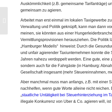
Auskömmlichkeit (z.B. gemeinsame Tarifanträge) und
gemeinsam zu agieren.
So argumentieren Uber, Blacklane &
Arbeitet man erst einmal im lokalen Taxigewerbe z
Co.
Verwaltung und Politik geknüpft, kann man dann vor 
meinen, sie könnten aus einer Hungerleiderbranch
Vermittlungsprovisionen herausziehen. Die Politik 
„Hamburger Modells“ hinweist: Durch die Gesundung
und unfair agierender Taxiunternehmen konnte die
Jahren nahezu verdoppelt werden. Eine gute, eine zu
sondern auch für die Fahrgäste (in Hamburg: Abna
Gesellschaft insgesamt (mehr Steuereinnahmen, meh
Aber manchmal muss man anfangs, z.B. mit einer St
nachhelfen, wenn gute Worte alleine nicht reichen. 
„
staatliche Untätigkeit bei Steuerhinterziehung im 
illegale Konkurrenz von Uber & Co. agieren will, ist