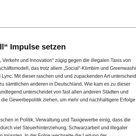
l“ Impulse setzen
, Verkehr und Innovation“ zügig gegen die illegalen Taxis von
schäftsmodell, das trotz allem „Social“-Klimbim und Greenwash
 Lync. Mit dieser raschen und und zupackenden Art unterscheid
u sämtlichen anderen in Deutschland. Wie kam es zu dieser
 grundlegend unterscheidet von fast allen anderen Städten und
die Gewerbepolitik ziehen, um mehr und nachhaltigere Erfolge
chen in Politik, Verwaltung und Taxigewerbe einig, dass die
urch viel Steuerhinterziehung, Schwarzarbeit und illegaler
 müssten. In der Folge wechselte die Leitung der