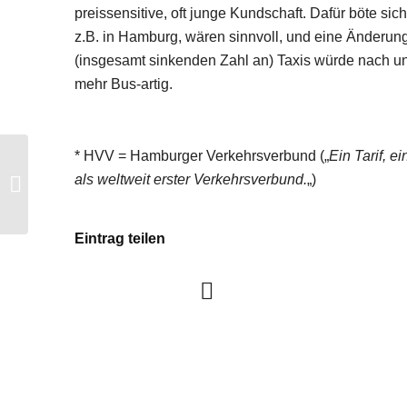
preissensitive, oft junge Kundschaft. Dafür böte si
z.B. in Hamburg, wären sinnvoll, und eine Änderun
(insgesamt sinkenden Zahl an) Taxis würde nach 
mehr Bus-artig.
* HVV = Hamburger Verkehrsverbund („
Ein Tarif, e
Senat beschließt 7,8%-
als weltweit erster Verkehrsverbund.
„)
Tarifanpassung wg. Mindestlohn
Eintrag teilen