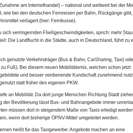
unahme am Internethandel) – national und weltweit bei der Mob
wie bei den deutschen Fernreisen per Bahn, Rückgänge gibt,
smittel verlagert (hier: Fernbusse).
zu sich verringernden Fließgeschwindigkeiten, sprich: mehr Stau
: Die Landflucht in die Städte, auch in Deutschland, führt zu 
ich genutzte Verkehrsträger (Bus & Bahn, CarSharing, Taxi) ode
, zu Fuß). Bei diesem neuen Mobilitätsmix, welchen schon jetzt
 gebildete und besser verdienende Kundschaft zunehmend nutzt
enutzt statt früher des eigenen PKW.
arfe an Mobilität. Da dort junge Menschen Richtung Stadt ziehe
ng der Bevölkerung lässt Bus- und Bahnangebote immer unrenta
ten müssen dort in steigendem Maße von Taxis erledigt werde
sein, wenn dort bisherige ÖPNV-Mittel umgeleitet werden.
rnen heißt für das Taxigewerbe: Angebote machen an eine