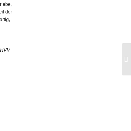
riebe,
il der
rtig,
r HVV
SP
Ub
Ha