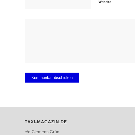
Website
TAXI-MAGAZIN.DE
c/o Clemens Grün