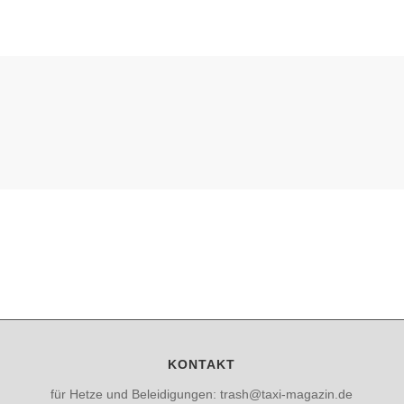
KONTAKT
für Hetze und Beleidigungen: trash@taxi-magazin.de