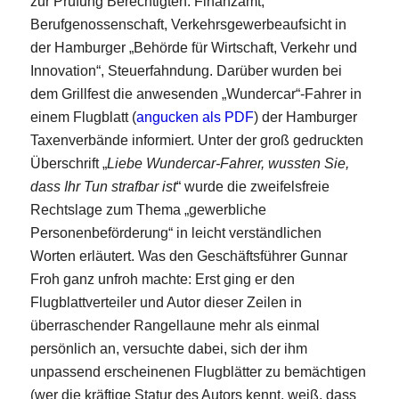
zur Prüfung Berechtigten: Finanzamt,
Berufgenossenschaft, Verkehrsgewerbeaufsicht in
der Hamburger „Behörde für Wirtschaft, Verkehr und
Innovation“, Steuerfahndung. Darüber wurden bei
dem Grillfest die anwesenden „Wundercar“-Fahrer in
einem Flugblatt (
angucken als PDF
) der Hamburger
Taxenverbände informiert. Unter der groß gedruckten
Überschrift „
Liebe Wundercar-Fahrer, wussten Sie,
dass Ihr Tun strafbar ist
“ wurde die zweifelsfreie
Rechtslage zum Thema „gewerbliche
Personenbeförderung“ in leicht verständlichen
Worten erläutert. Was den Geschäftsführer Gunnar
Froh ganz unfroh machte: Erst ging er den
Flugblattverteiler und Autor dieser Zeilen in
überraschender Rangellaune mehr als einmal
persönlich an, versuchte dabei, sich der ihm
unpassend erscheinenen Flugblätter zu bemächtigen
(wer die kräftige Statur des Autors kennt, weiß, dass