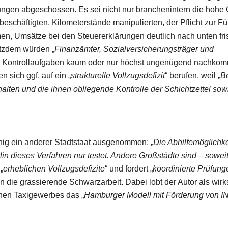
gen abgeschossen. Es sei nicht nur branchenintern die hohe
eschäftigten, Kilometerstände manipulierten, der Pflicht zur F
men, Umsätze bei den Steuererklärungen deutlich nach unten fri
otzdem würden „
Finanzämter, Sozialversicherungsträger und
 und Kontrollaufgaben kaum oder nur höchst ungenügend nachko
en sich ggf. auf ein „
strukturelle Vollzugsdefizit
“ berufen, weil „
B
halten und die ihnen obliegende Kontrolle der Schichtzettel sow
nig ein anderer Stadtstaat ausgenommen: „
Die Abhilfemöglichke
in dieses Verfahren nur testet. Andere Großstädte sind – sowei
„
erheblichen Vollzugsdefizite
“ und fordert „
koordinierte Prüfung
n die grassierende Schwarzarbeit. Dabei lobt der Autor als wir
hen Taxigewerbes das „
Hamburger Modell mit Förderung von I