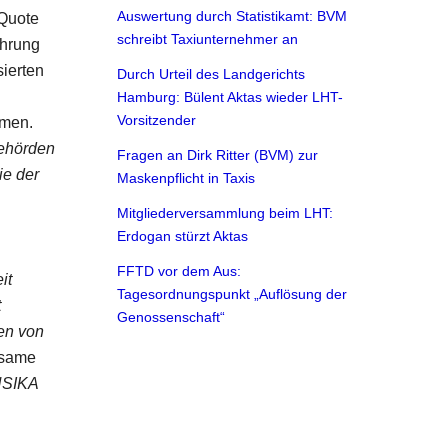
Auswertung durch Statistikamt: BVM
 Quote
schreibt Taxiunternehmer an
ührung
sierten
Durch Urteil des Landgerichts
Hamburg: Bülent Aktas wieder LHT-
Vorsitzender
mmen.
ehörden
Fragen an Dirk Ritter (BVM) zur
ie der
Maskenpflicht in Taxis
Mitgliederversammlung beim LHT:
Erdogan stürzt Aktas
FFTD vor dem Aus:
it
Tagesordnungspunkt „Auflösung der
t
Genossenschaft“
en von
ksame
NSIKA