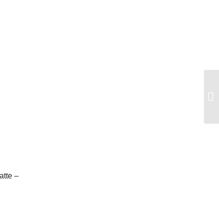
Ha
Um
atte –