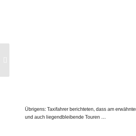
Hansa-Prozess am 16.3.2011
Übrigens: Taxifahrer berichteten, dass am erwähn
und auch liegendbleibende Touren …