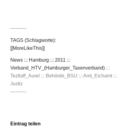
———-
TAGS (Schlagworte):
[[MoreLikeThis]]
News :.: Hamburg :.: 2011 :.:
Verband_HTV_(Hamburger_Taxenverband)
:.:
Teztlaff_Aurel
:.: Behörde_BSU
:.:
Amt_Eichamt
:.:
Justiz
———-
Eintrag teilen