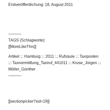
Erstveröffentlichung: 18. August 2011
———-
TAGS (Schlagworte):
[[MoreLikeThis]]
Artikel :.: Hamburg :.: 2011 :.: Rufsäule
:.: Taxiposten
:.:
Taxivermittlung_Taxiruf_441011
:.:
Kruse_Jürgen
:.:
Möller_Günther
———-
[[sectionpicker?sid=19]]