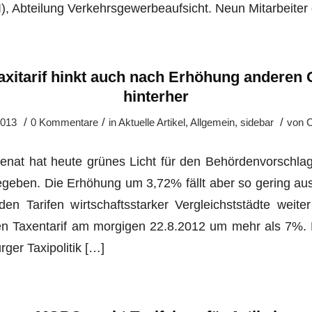
), Abteilung Verkehrsgewerbeaufsicht. Neun Mitarbeiter
xitarif hinkt auch nach Erhöhung anderen
hinterher
/
/
/
2013
0 Kommentare
in
Aktuelle Artikel
,
Allgemein
,
sidebar
von
C
nat hat heute grünes Licht für den Behördenvorschla
egeben. Die Erhöhung um 3,72% fällt aber so gering au
en Tarifen wirtschaftsstarker Vergleichststädte weiter
en Taxentarif am morgigen 22.8.2012 um mehr als 7%. D
ger Taxipolitik […]