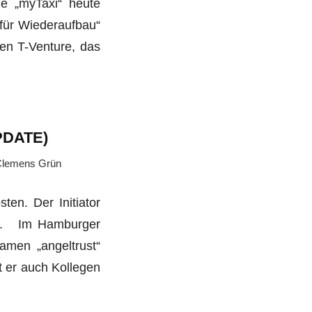
ie „myTaxi“ heute
t für Wiederaufbau“
n T-­Venture, das
PDATE)
lemens Grün
en. Der Initiator
ten. Im Hamburger
amen „angeltrust“
et er auch Kollegen