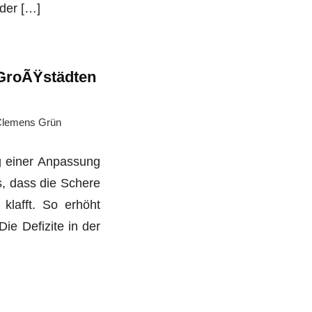
 der […]
 GroÃŸstädten
lemens Grün
g einer Anpassung
s, dass die Schere
 klafft. So erhöht
ie Defizite in der