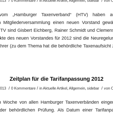
/
/
/
2013
0 Kommentare
in
Aktuelle Artikel
,
Allgemein
,
sidebar
von
C
 vom „Hamburger Taxenverband“ (HTV) haben a
en Mitgliederversammlung einen neuen Vorstand ge
HTV sind Gisbert Eichberg, Rainer Schmidt und Clemens
kte des neuen Vorstandes für 2012 sind die Neuregelu
fahrer (zu dem Thema hat die behördliche Taxenaufsicht
Zeitplan für die Tarifanpassung 2012
/
/
/
2013
0 Kommentare
in
Aktuelle Artikel
,
Allgemein
,
sidebar
von
C
en Woche von allen Hamburger Taxenverbänden eingere
 der behördlichen Prüfung. Als Datum einer Tarifanp