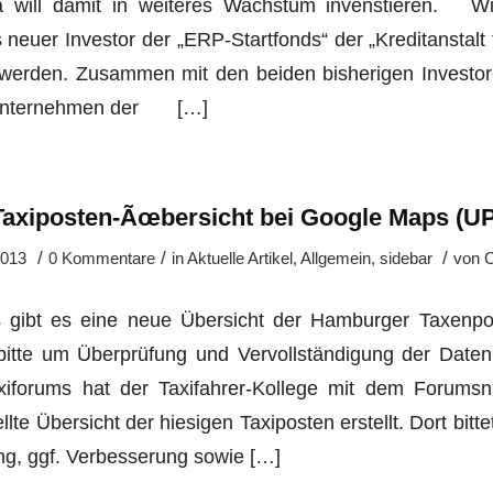
a will damit in weiteres Wachstum invenstieren. W
ls neuer Investor der „ERP-Startfonds“ der „Kreditanstal
erden. Zusammen mit den beiden bisherigen Investore
-Unternehmen der […]
Taxiposten-Ãœbersicht bei Google Maps (U
/
/
/
2013
0 Kommentare
in
Aktuelle Artikel
,
Allgemein
,
sidebar
von
C
gibt es eine neue Übersicht der Hamburger Taxenpost
 bitte um Überprüfung und Vervollständigung der Da
xiforums hat der Taxifahrer-Kollege mit dem Forumsn
llte Übersicht der hiesigen Taxiposten erstellt. Dort bitt
ng, ggf. Verbesserung sowie […]