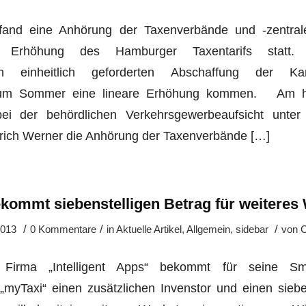
fand eine Anhörung der Taxenverbände und -zentral
en Erhöhung des Hamburger Taxentarifs statt.
ern einheitlich geforderten Abschaffung der Ka
 zum Sommer eine lineare Erhöhung kommen. Am h
bei der behördlichen Verkehrsgewerbeaufsicht unter
lrich Werner die Anhörung der Taxenverbände […]
kommt siebenstelligen Betrag für weitere
/
/
/
2013
0 Kommentare
in
Aktuelle Artikel
,
Allgemein
,
sidebar
von
C
Firma „Intelligent Apps“ bekommt für seine Smar
„myTaxi“ einen zusätzlichen Invenstor und einen siebe