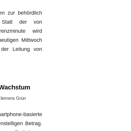
en zur behördlich
 Statt der von
renzminute wird
eutigen Mittwoch
 der Leitung von
s Wachstum
lemens Grün
tphone-basierte
nstelligen Betrag.