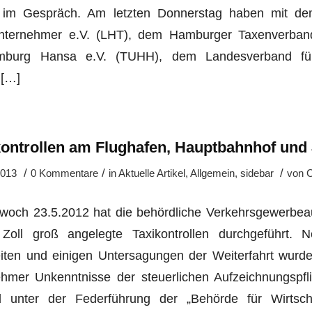
im Gespräch. Am letzten Donnerstag haben mit d
nternehmer e.V. (LHT), dem Hamburger Taxenverband
mburg Hansa e.V. (TUHH), dem Landesverband fü
 […]
ontrollen am Flughafen, Hauptbahnhof und 
/
/
/
2013
0 Kommentare
in
Aktuelle Artikel
,
Allgemein
,
sidebar
von
C
twoch 23.5.2012 hat die behördliche Verkehrsgewerbe
Zoll groß angelegte Taxikontrollen durchgeführt. 
iten und einigen Untersagungen der Weiterfahrt wurde
hmer Unkenntnisse der steuerlichen Aufzeichnungspflic
d unter der Federführung der „Behörde für Wirtsch