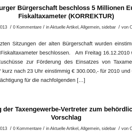
rger Bürgerschaft beschloss 5 Millionen Eu
Fiskaltaxameter (KORREKTUR)
/
/
/
2013
0 Kommentare
in
Aktuelle Artikel
,
Allgemein
,
sidebar
von
C
zten Sitzungen der alten Bürgerschaft wurden einstim
. Fiskaltaxameter beschlossen. Am Freitag 16.12.2010
 „Zuschüsse zur Förderung des Einsatzes von Taxame
kurz nach 23 Uhr einstimmig € 300.000,- für 2010 und €
ächtigung für die nachfolgenden […]
 der Taxengewerbe-Vertreter zum behördlich
Vorschlag
/
/
/
2013
0 Kommentare
in
Aktuelle Artikel
,
Allgemein
,
sidebar
von
C