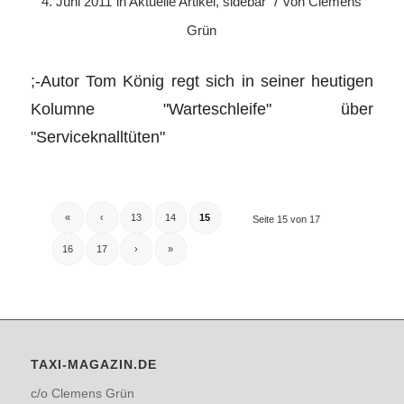
/
4. Juni 2011
in
Aktuelle Artikel
,
sidebar
von
Clemens
Grün
;-Autor Tom König regt sich in seiner heutigen
Kolumne "Warteschleife" über
"Serviceknalltüten"
«
‹
13
14
15
Seite 15 von 17
16
17
›
»
TAXI-MAGAZIN.DE
c/o Clemens Grün