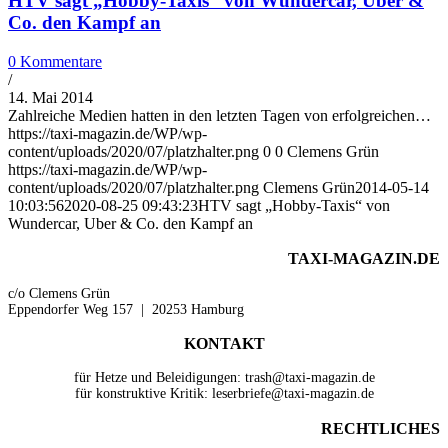
HTV sagt „Hobby-Taxis“ von Wundercar, Uber &
Co. den Kampf an
0 Kommentare
/
14. Mai 2014
Zahlreiche Medien hatten in den letzten Tagen von erfolgreichen…
https://taxi-magazin.de/WP/wp-
content/uploads/2020/07/platzhalter.png
0
0
Clemens Grün
https://taxi-magazin.de/WP/wp-
content/uploads/2020/07/platzhalter.png
Clemens Grün
2014-05-14
10:03:56
2020-08-25 09:43:23
HTV sagt „Hobby-Taxis“ von
Wundercar, Uber & Co. den Kampf an
TAXI-MAGAZIN.DE
c/o Clemens Grün
Eppendorfer Weg 157 | 20253 Hamburg
KONTAKT
für Hetze und Beleidigungen: trash@taxi-magazin.de
für konstruktive Kritik: leserbriefe@taxi-magazin.de
RECHTLICHES