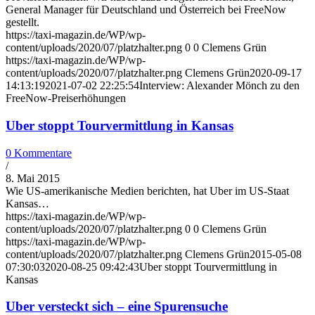
General Manager für Deutschland und Österreich bei FreeNow
gestellt.
https://taxi-magazin.de/WP/wp-
content/uploads/2020/07/platzhalter.png
0
0
Clemens Grün
https://taxi-magazin.de/WP/wp-
content/uploads/2020/07/platzhalter.png
Clemens Grün
2020-09-17
14:13:19
2021-07-02 22:25:54
Interview: Alexander Mönch zu den
FreeNow-Preiserhöhungen
Uber stoppt Tourvermittlung in Kansas
0 Kommentare
/
8. Mai 2015
Wie US-amerikanische Medien berichten, hat Uber im US-Staat
Kansas…
https://taxi-magazin.de/WP/wp-
content/uploads/2020/07/platzhalter.png
0
0
Clemens Grün
https://taxi-magazin.de/WP/wp-
content/uploads/2020/07/platzhalter.png
Clemens Grün
2015-05-08
07:30:03
2020-08-25 09:42:43
Uber stoppt Tourvermittlung in
Kansas
Uber versteckt sich – eine Spurensuche