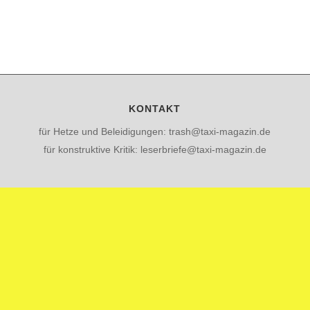
KONTAKT
für Hetze und Beleidigungen: trash@taxi-magazin.de
für konstruktive Kritik: leserbriefe@taxi-magazin.de